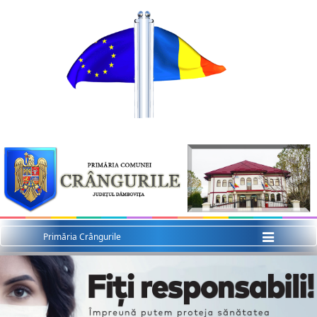
Menu
Primăria Crângurile