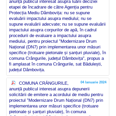
anunță publicul interesat asupra luării deciziei
etapei de încadrare de către Agenția pentru
Protecția Mediu Dâmbovița: nu se supune
evaluării impactului asupra mediului; nu se
supune evaluării adecvate; nu se supune evaluării
impactului asupra corpurilor de apă, în cadrul
procedurii de evaluare a impactului asupra
mediului, pentru proiectul ”Modernizare Drum
Național (DN7) prin implementarea unor măsuri
specifice (trotuare pietonale și șanțuri pluviale), în
comuna Crângurile, județul Dâmbovița”, propus a
fi amplasat în comuna Crângurile, sat Bădulești,
județul Dâmbovița.
04 Ianuarie 2024
COMUNA CRÂNGURILE,
anunță publicul interesat asupra depunerii
solicitării de emitere a acordului de mediu pentru
proiectul ”Modernizare Drum Național (DN7) prin
implementarea unor măsuri specifice (trotuare
pietonale și șanțuri pluviale), în comuna