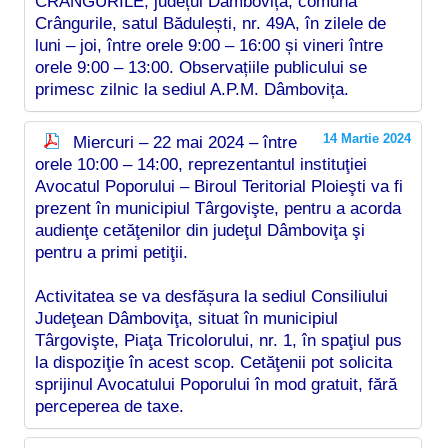
CRÂNGURILE, județul Dâmbovița, comuna
Crângurile, satul Bădulești, nr. 49A, în zilele de
luni – joi, între orele 9:00 – 16:00 și vineri între
orele 9:00 – 13:00. Observațiile publicului se
primesc zilnic la sediul A.P.M. Dâmbovița.
14 Martie 2024
Miercuri – 22 mai 2024 – între
orele 10:00 – 14:00, reprezentantul instituţiei
Avocatul Poporului – Biroul Teritorial Ploieşti va fi
prezent în municipiul Târgovişte, pentru a acorda
audienţe cetăţenilor din judeţul Dâmboviţa şi
pentru a primi petiţii.
Activitatea se va desfășura la sediul Consiliului
Judeţean Dâmboviţa, situat în municipiul
Târgovişte, Piaţa Tricolorului, nr. 1, în spaţiul pus
la dispoziţie în acest scop. Cetăţenii pot solicita
sprijinul Avocatului Poporului în mod gratuit, fără
perceperea de taxe.