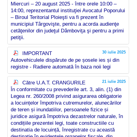
Miercuri – 20 august 2025 - între orele 10:00 –
14:00, reprezentantul instituţiei Avocatul Poporului
– Biroul Teritorial Ploieşti va fi prezent în
municipiul Târgovişte, pentru a acorda audienţe
cetăţenilor din judeţul Dâmboviţa şi pentru a primi
petiţii.
30 iulie 2025
IMPORTANT
Autovehiculele dispărute de pe șosele ies și din
registre - Radiere automată în baza noii legi
21 iulie 2025
Către U.A.T. CRANGURILE
În conformitate cu prevederile art. 3, alin. (1) din
Legea nr. 260/2008 privind asigurarea obligatorie
a locuințelor împotriva cutremurelor, alunecărilor
de teren și inundatiilor, persoanele fizice și
juridice asigură împotriva dezastrelor naturale, în
condițiile prezentei legi, toate constructiile cu
destinatia de locuință, înregistrate cu această
destinatie în evidentele organelor fiscale, din