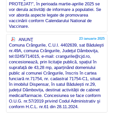
PROTEJAT!”, în perioada martie-aprilie 2025 se
vor derula activități de informare a populatiei. Se
vor aborda aspecte legate de promovarea
vaccinării conform Calendarului National de
Vaccinare.
23 ianuarie 2025
ANUNŢ
Comuna Crângurile, C.U.I. 4402639, sat Băduleşti
nr.49A, comuna Crângurile, Judeţul Dâmboviţa,
tel:0245/714015, e-mail: crangurile@cjd.ro,
concesionează, prin licitaţie publică, spațiul în
suprafață de 43,28 mp, aparținând domeniului
public al comunei Crângurile, înscris în cartea
funciară nr.71754, nr. cadastral 71754-C1, situat
în imobilul Dispensar, în satul Bădulești nr.29,
județul Dâmbovița, destinat activității de cabinet
medical/farmacie. Concesiunea se face conform
O.U.G. nr.57/2019 privind Codul Administrativ şi
conform H.C.L. nr.61 din 28.11.2024.