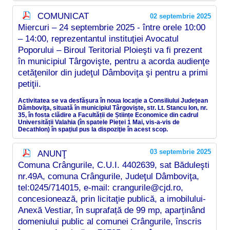
COMUNICAT
02 septembrie 2025
Miercuri – 24 septembrie 2025 - între orele 10:00
– 14:00, reprezentantul instituţiei Avocatul
Poporului – Biroul Teritorial Ploieşti va fi prezent
în municipiul Târgovişte, pentru a acorda audienţe
cetăţenilor din judeţul Dâmboviţa şi pentru a primi
petiţii.
Activitatea se va desfășura în noua locație a Consiliului Judeţean
Dâmboviţa, situată în municipiul Târgovişte, str. Lt. Stancu Ion, nr.
35, în fosta clădire a Facultății de Științe Economice din cadrul
Universității Valahia (în spatele Pieței 1 Mai, vis-a-vis de
Decathlon) în spaţiul pus la dispoziţie în acest scop.
03 septembrie 2025
ANUNŢ
Comuna Crângurile, C.U.I. 4402639, sat Băduleşti
nr.49A, comuna Crângurile, Judeţul Dâmboviţa,
tel:0245/714015, e-mail: crangurile@cjd.ro,
concesionează, prin licitaţie publică, a imobilului-
Anexă Vestiar, în suprafață de 99 mp, aparținând
domeniului public al comunei Crângurile, înscris