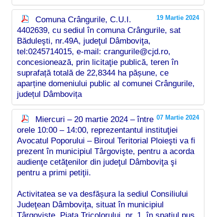
19 Martie 2024
Comuna Crângurile, C.U.I.
4402639, cu sediul în comuna Crângurile, sat
Băduleşti, nr.49A, judeţul Dâmboviţa,
tel:0245714015, e-mail: crangurile@cjd.ro,
concesionează, prin licitaţie publică, teren în
suprafață totală de 22,8344 ha pășune, ce
aparține domeniului public al comunei Crângurile,
județul Dâmbovița
07 Martie 2024
Miercuri – 20 martie 2024 – între
orele 10:00 – 14:00, reprezentantul instituţiei
Avocatul Poporului – Biroul Teritorial Ploieşti va fi
prezent în municipiul Târgovişte, pentru a acorda
audienţe cetăţenilor din judeţul Dâmboviţa şi
pentru a primi petiţii.
Activitatea se va desfășura la sediul Consiliului
Judeţean Dâmboviţa, situat în municipiul
Târgovişte, Piaţa Tricolorului, nr. 1, în spaţiul pus