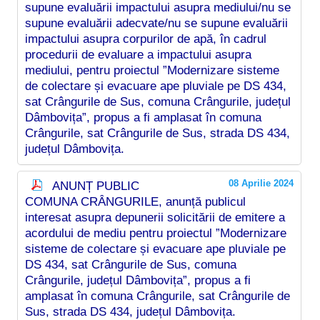
supune evaluării impactului asupra mediului/nu se
supune evaluării adecvate/nu se supune evaluării
impactului asupra corpurilor de apă, în cadrul
procedurii de evaluare a impactului asupra
mediului, pentru proiectul ”Modernizare sisteme
de colectare și evacuare ape pluviale pe DS 434,
sat Crângurile de Sus, comuna Crângurile, județul
Dâmbovița”, propus a fi amplasat în comuna
Crângurile, sat Crângurile de Sus, strada DS 434,
județul Dâmbovița.
08 Aprilie 2024
ANUNȚ PUBLIC
COMUNA CRÂNGURILE, anunță publicul
interesat asupra depunerii solicitării de emitere a
acordului de mediu pentru proiectul ”Modernizare
sisteme de colectare și evacuare ape pluviale pe
DS 434, sat Crângurile de Sus, comuna
Crângurile, județul Dâmbovița”, propus a fi
amplasat în comuna Crângurile, sat Crângurile de
Sus, strada DS 434, județul Dâmbovița.