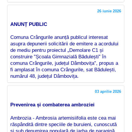
26 iunie 2026
ANUNȚ PUBLIC
Comuna Crângurile anunță publicul interesat
asupra depunerii solicitării de emitere a acordului
de mediu pentru proiectul „Demolare C1 și
construire ”Școala Gimnazială Bădulești” în
comuna Crângurile, județul Dâmbovița”, propus a
fi amplasat în comuna Crângurile, sat Bădulești,
numărul 48, județul Dâmbovița.
03 aprilie 2026
Prevenirea și combaterea ambroziei
Ambrozia - Ambrosia artemisiifolia este cea mai
răspândită dintre speciile de buruieni, cunoscută
și sub denumirea populară de iarba de paragină