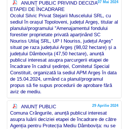
07 Mai 2024
ANUNȚ PUBLIC PRIVIND DECIZIA
ETAPEI DE ÎNCADRARE
Ocolul Silvic Privat Stejarii Muscelului SRL, cu
sediul în orașul Topoloveni, județul Argeș, titular al
planului/programului ”Amenajamentul fondului
forestier proprietate privată aparținând SC
Nouriss Utilaj SRL, UP I Nouriss, județul Argeș”
situat pe raza județului Argeș (98,02 hectare) și a
județului Dâmbovița (47,50 hectare), anunță
publicul interesat asupra parcurgerii etapei de
încadrare în cadrul ședinței, Comitetul Special
Constituit, organizată la sediul APM Argeș în data
de 15.04.2024, urmând ca planul/programul
propus să fie supus procedurii de aprobare fără
aviz de mediu.
29 Aprilie 2024
ANUNȚ PUBLIC
Comuna Crângurile, anunță publicul interesat
asupra luării deciziei etapei de încadrare de către
Agenția pentru Protecția Mediu Dâmbovița: nu se