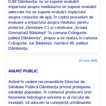
DJM Dâmbovița: nu se supune evaluării
impactului asupra mediului/nu se supune evaluării
adecvate /nu se supune evaluării impactului
asupra corpurilor de apă, în cadrul procedurii de
evaluare a impactului asupra mediului, pentru
proiectul „Demolare C1 și construire „Școala
Gimnazială Bădulești” în comuna Crângurile,
județul Dâmbovița”, propus a se realiza în comuna
Crângurile, sat Bădulești, numărul 48, județul
Dâmbovița.
23 iulie 2026
ANUNȚ PUBLIC
Având în vedere recomandările Directiei de
Sănătate Publică Dâmbovița privind protejarea
sănătății populației, în contextul producerii unor
fenomene hidrologice extreme și al riscului de
inundații, vă aducem la cunoştință următoarele: