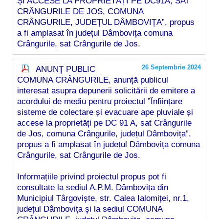
ȘI ACCESE LA PROPRIETĂȚI PE DC91A, SAT
CRÂNGURILE DE JOS, COMUNA
CRÂNGURILE, JUDEȚUL DÂMBOVIȚA”, propus
a fi amplasat în județul Dâmbovița comuna
Crângurile, sat Crângurile de Jos.
26 Septembrie 2024
ANUNȚ PUBLIC
COMUNA CRÂNGURILE, anunță publicul
interesat asupra depunerii solicitării de emitere a
acordului de mediu pentru proiectul ”Înființare
sisteme de colectare și evacuare ape pluviale și
accese la proprietăți pe DC 91 A, sat Crângurile
de Jos, comuna Crângurile, județul Dâmbovița”,
propus a fi amplasat în județul Dâmbovița comuna
Crângurile, sat Crângurile de Jos.
Informațiile privind proiectul propus pot fi
consultate la sediul A.P.M. Dâmbovița din
Municipiul Târgoviște, str. Calea Ialomiței, nr.1,
județul Dâmbovița și la sediul COMUNA