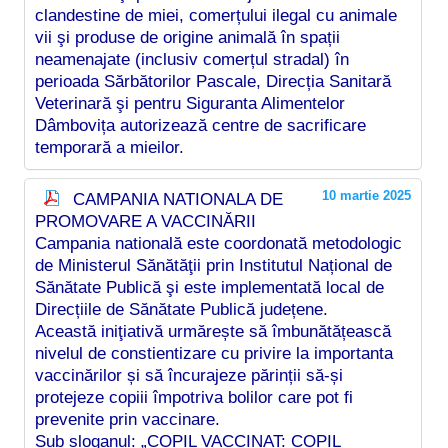
clandestine de miei, comerțului ilegal cu animale
vii şi produse de origine animală în spații
neamenajate (inclusiv comerțul stradal) în
perioada Sărbătorilor Pascale, Direcția Sanitară
Veterinară şi pentru Siguranta Alimentelor
Dâmbovița autorizează centre de sacrificare
temporară a mieilor.
10 martie 2025
CAMPANIA NATIONALA DE
PROMOVARE A VACCINĂRII
Campania natională este coordonată metodologic
de Ministerul Sănătăţii prin Institutul Național de
Sănătate Publică şi este implementată local de
Direcțiile de Sănătate Publică județene.
Această iniţiativă urmărește să îmbunătățească
nivelul de constientizare cu privire la importanta
vaccinărilor și să încurajeze părinții să-și
protejeze copiii împotriva bolilor care pot fi
prevenite prin vaccinare.
Sub sloganul: „COPIL VACCINAT: COPIL