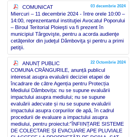
03 decembrie 2024
COMUNICAT
Miercuri – 11 decembrie 2024 - între orele 10:00 –
14:00, reprezentantul instituţiei Avocatul Poporului
– Biroul Teritorial Ploieşti va fi prezent în
municipiul Târgovişte, pentru a acorda audienţe
cetăţenilor din judeţul Dâmboviţa şi pentru a primi
petiţii.
22 Octombrie 2024
ANUNȚ PUBLIC
COMUNA CRÂNGURILE, anunță publicul
interesat asupra evaluării deciziei etapei de
încadrare de către Agenția pentru Protecția
Mediului Dâmbovița: nu se supune evaluării
impactului asupra mediului; nu se supune
evaluării adecvate și nu se supune evaluării
impactului asupra corpurilor de apă, în cadrul
procedurii de evaluare a impactului asupra
mediului, pentru proiectul:”ÎNFIINȚARE SISTEME
DE COLECTARE ȘI EVACUARE APE PLUVIALE