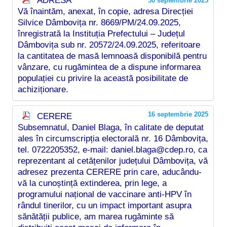
ADRESA
30 septembrie 2025
Vă înaintăm, anexat, în copie, adresa Direcției
Silvice Dâmbovița nr. 8669/PM/24.09.2025,
înregistrată la Instituția Prefectului – Județul
Dâmbovița sub nr. 20572/24.09.2025, referitoare
la cantitatea de masă lemnoasă disponibilă pentru
vânzare, cu rugămintea de a dispune informarea
populației cu privire la această posibilitate de
achiziționare.
16 septembrie 2025
CERERE
Subsemnatul, Daniel Blaga, în calitate de deputat
ales în circumscripția electorală nr. 16 Dâmbovița,
tel. 0722205352, e-mail: daniel.blaga@cdep.ro, ca
reprezentant al cetățenilor județului Dâmbovița, vă
adresez prezenta CERERE prin care, aducându-
vă la cunoștință extinderea, prin lege, a
programului național de vaccinare anti-HPV în
rândul tinerilor, cu un impact important asupra
sănătății publice, am marea rugăminte să