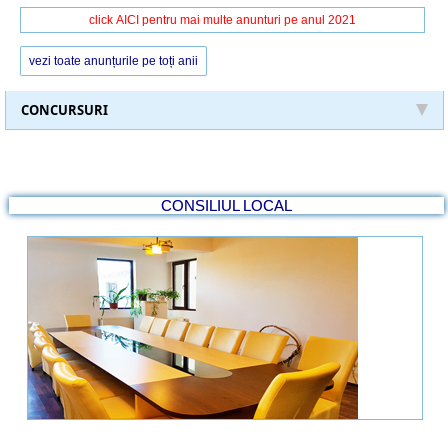
vezi toate anunțurile pe toți anii
CONCURSURI
CONSILIUL LOCAL
Componența Consiliului Local
Proiecte de hotărâri
Hotărârile Consiliului Local
Vezi alte secțiuni