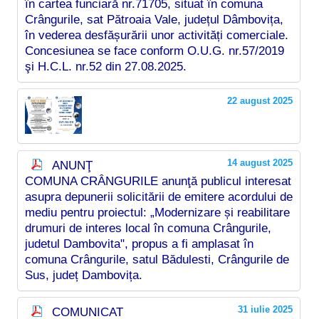
în cartea funciară nr.71705, situat în comuna
Crângurile, sat Pătroaia Vale, județul Dâmbovița,
în vederea desfășurării unor activități comerciale.
Concesiunea se face conform O.U.G. nr.57/2019
şi H.C.L. nr.52 din 27.08.2025.
22 august 2025
14 august 2025
ANUNŢ
COMUNA CRÂNGURILE anunţă publicul interesat
asupra depunerii solicitării de emitere acordului de
mediu pentru proiectul: „Modernizare și reabilitare
drumuri de interes local în comuna Crângurile,
judetul Dambovita", propus a fi amplasat în
comuna Crângurile, satul Bădulesti, Crângurile de
Sus, județ Dambovița.
31 iulie 2025
COMUNICAT