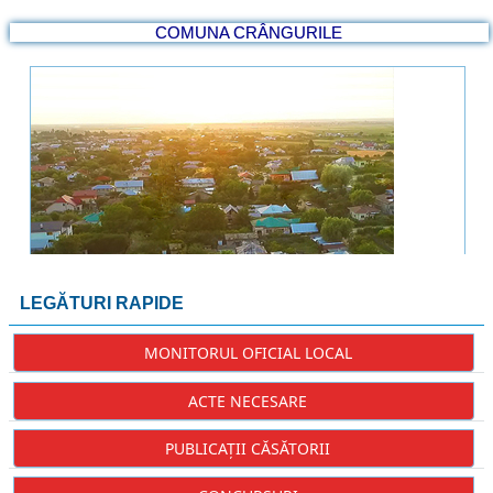
COMUNA CRÂNGURILE
Prezentare
Istoria Comunei
Strategia de dezvoltare
LEGĂTURI RAPIDE
MONITORUL OFICIAL LOCAL
ACTE NECESARE
PUBLICAȚII CĂSĂTORII