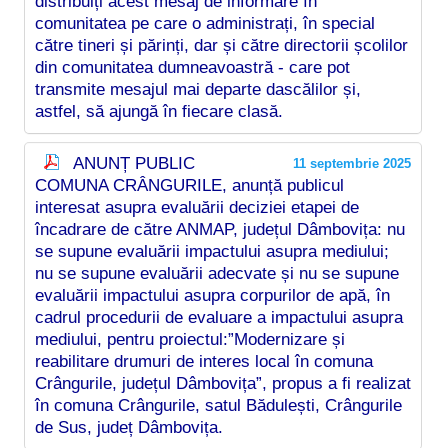
distribuiți acest mesaj de informare în
comunitatea pe care o administrați, în special
către tineri și părinți, dar și către directorii școlilor
din comunitatea dumneavoastră - care pot
transmite mesajul mai departe dascălilor și,
astfel, să ajungă în fiecare clasă.
ANUNȚ PUBLIC
11 septembrie 2025
COMUNA CRÂNGURILE, anunță publicul
interesat asupra evaluării deciziei etapei de
încadrare de către ANMAP, județul Dâmbovița: nu
se supune evaluării impactului asupra mediului;
nu se supune evaluării adecvate și nu se supune
evaluării impactului asupra corpurilor de apă, în
cadrul procedurii de evaluare a impactului asupra
mediului, pentru proiectul:”Modernizare și
reabilitare drumuri de interes local în comuna
Crângurile, județul Dâmbovița”, propus a fi realizat
în comuna Crângurile, satul Bădulești, Crângurile
de Sus, județ Dâmbovița.