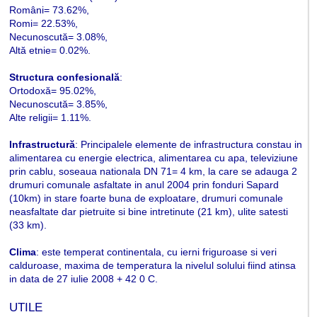
Români= 73.62%,
Romi= 22.53%,
Necunoscută= 3.08%,
Altă etnie= 0.02%.
Structura confesională
:
Ortodoxă= 95.02%,
Necunoscută= 3.85%,
Alte religii= 1.11%.
Infrastructură
: Principalele elemente de infrastructura constau in
alimentarea cu energie electrica, alimentarea cu apa, televiziune
prin cablu, soseaua nationala DN 71= 4 km, la care se adauga 2
drumuri comunale asfaltate in anul 2004 prin fonduri Sapard
(10km) in stare foarte buna de exploatare, drumuri comunale
neasfaltate dar pietruite si bine intretinute (21 km), ulite satesti
(33 km).
Clima
: este temperat continentala, cu ierni friguroase si veri
calduroase, maxima de temperatura la nivelul solului fiind atinsa
in data de 27 iulie 2008 + 42 0 C.
UTILE