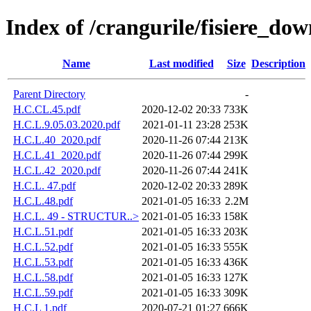
Index of /crangurile/fisiere_do
Name
Last modified
Size
Description
Parent Directory
-
H.C.CL.45.pdf
2020-12-02 20:33
733K
H.C.L.9.05.03.2020.pdf
2021-01-11 23:28
253K
H.C.L.40_2020.pdf
2020-11-26 07:44
213K
H.C.L.41_2020.pdf
2020-11-26 07:44
299K
H.C.L.42_2020.pdf
2020-11-26 07:44
241K
H.C.L. 47.pdf
2020-12-02 20:33
289K
H.C.L.48.pdf
2021-01-05 16:33
2.2M
H.C.L. 49 - STRUCTUR..>
2021-01-05 16:33
158K
H.C.L.51.pdf
2021-01-05 16:33
203K
H.C.L.52.pdf
2021-01-05 16:33
555K
H.C.L.53.pdf
2021-01-05 16:33
436K
H.C.L.58.pdf
2021-01-05 16:33
127K
H.C.L.59.pdf
2021-01-05 16:33
309K
H.C.L 1.pdf
2020-07-21 01:27
666K