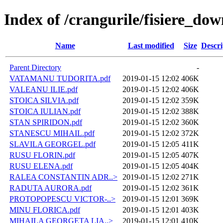
Index of /crangurile/fisiere_do
Name
Last modified
Size
Descri
Parent Directory
-
VATAMANU TUDORITA.pdf
2019-01-15 12:02
406K
VALEANU ILIE.pdf
2019-01-15 12:02
406K
STOICA SILVIA.pdf
2019-01-15 12:02
359K
STOICA IULIAN.pdf
2019-01-15 12:02
388K
STAN SPIRIDON.pdf
2019-01-15 12:02
360K
STANESCU MIHAIL.pdf
2019-01-15 12:02
372K
SLAVILA GEORGEL.pdf
2019-01-15 12:05
411K
RUSU FLORIN.pdf
2019-01-15 12:05
407K
RUSU ELENA.pdf
2019-01-15 12:05
404K
RALEA CONSTANTIN ADR..>
2019-01-15 12:02
271K
RADUTA AURORA.pdf
2019-01-15 12:02
361K
PROTOPOPESCU VICTOR-..>
2019-01-15 12:01
369K
MINU FLORICA.pdf
2019-01-15 12:01
403K
MIHAILA GEORGETA LIA..>
2019-01-15 12:01
410K